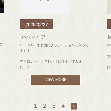
2025/02/27
直毛の方は後ろに流したくてもなかなかうま
くいかなかったり
外ハネヘア
アイロンを毎日するのも大変ですよね(;'∀')
ブ
GonG(180°) 表面にグラデーションが入って
M
ます！！
く
そういうときはパーマで毛流れを作りましょ
や
う！！
アイロンセットで外ハネに仕上げてみまし
た！！
お
ANOTHER WORLD cocon maho
VIEW MORE
1
2
3
4