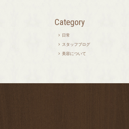
Category
日常

スタッフブログ

美容について
