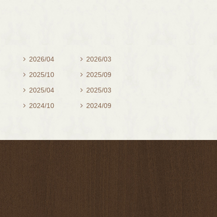
2026/04
2026/03


2025/10
2025/09


2025/04
2025/03


2024/10
2024/09

