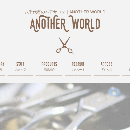
八千代市のヘアサロン｜ANOTHER WORLD
ery
staff
products
recruit
access
リ-
スタッフ
商品紹介
リクルート
アクセス