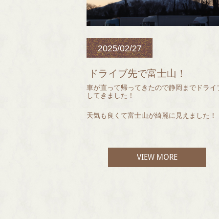
2025/02/27
ドライブ先で富士山！
車が直って帰ってきたので静岡までドライ
してきました！
赤みのない髪が好みの方はぜひ試してみて
天気も良くて富士山が綺麗に見えました！
ださい♪
ANOTHER WORLD cocon maho
VIEW MORE