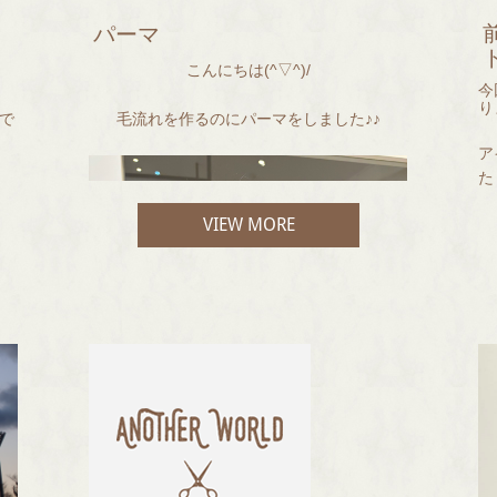
パーマ
こんにちは(^▽^)/
今
り
で
毛流れを作るのにパーマをしました♪♪
ア
た
！
VIEW MORE
カ
て