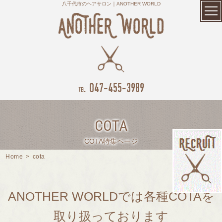
八千代市のヘアサロン｜ANOTHER WORLD
047-455-3989
tel
COTA
COTA特集ページ
Home
>
cota
ANOTHER WORLDでは各種COTAを
取り扱っております